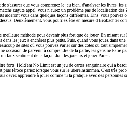
 de s'assurer que vous comprenez le jeu bien. d'analyser les livres, les
tchs zugute appel, vous n'aurez un problème pas de localisation des Zeits
ts aideront vous dans quelques façons différentes. Eins, vous pouvez o
-dessus. Deuxièmement, vous pourriez être en mesure d'Beobachter commen
e meilleure méthode pour devenir plus fort que de jouer. En misant su
s dans les jeux à enchères plus petits. Puis, quand vous jouez dans une si
 beaucoup de sites où vous pouvez Parier sur des cotes ou tout simplemen
 une occasion de parvenir à comprendre de la partie, les gens ne Parie p
un faux sentiment de la façon dont les joueurs et jouer Parier.
re forts. Hold'em No Limit est un jeu de cartes sanguinaire qui a beso
t plus féroce pariez lorsque vous sur le übereinstimmen. C'est très prob
s devez apprendre à jouer comme tu la pratique avec des personnes sur 