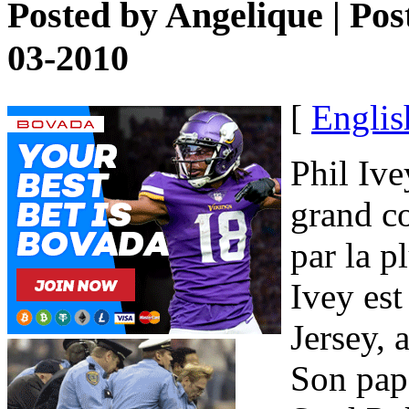
Posted by
Angelique
| Pos
03-2010
[
Englis
Phil Ive
grand co
par la p
Ivey est
Jersey, 
Son papa