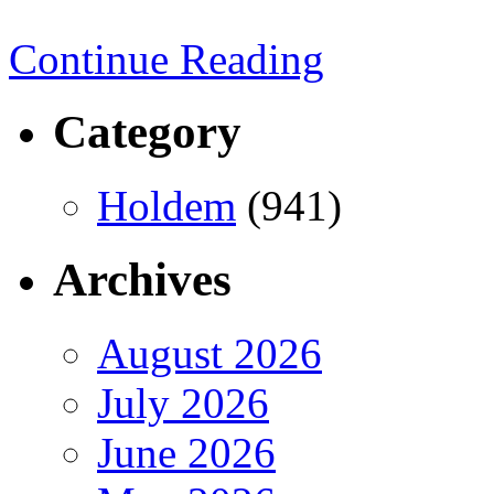
Continue Reading
Category
Holdem
(941)
Archives
August 2026
July 2026
June 2026