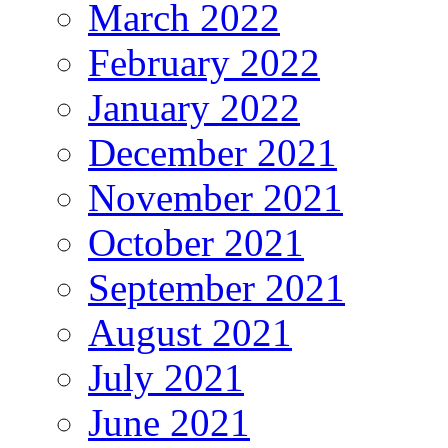
March 2022
February 2022
January 2022
December 2021
November 2021
October 2021
September 2021
August 2021
July 2021
June 2021