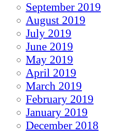
September 2019
August 2019
July 2019
June 2019
May 2019
April 2019
March 2019
February 2019
January 2019
December 2018