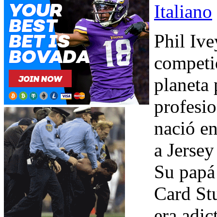
Italiano
Phil Ive
competi
planeta 
profesio
nació en
a Jersey
Su papá 
Card Stu
era adic