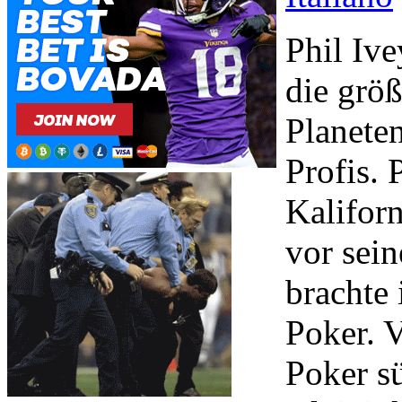
Phil Iv
die grö
Planete
Profis. 
Kalifor
vor sein
brachte
Poker. 
Poker sü