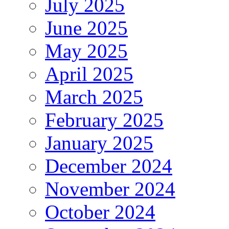
July 2025
June 2025
May 2025
April 2025
March 2025
February 2025
January 2025
December 2024
November 2024
October 2024