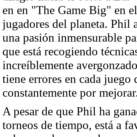
en en "The Game Big" en el
jugadores del planeta. Phil 
una pasión inmensurable par
que está recogiendo técnicas
increíblemente avergonzado 
tiene errores en cada juego 
constantemente por mejorar
A pesar de que Phil ha gana
torneos de tiempo, está a fa