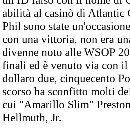
abilità al casinò di Atlantic
Phil sono state un'occasion
con una vittoria, non era u
divenne noto alle WSOP 200
finali ed è venuto via con i
dollaro due, cinquecento P
scorso ha sconfitto molti dei
cui "Amarillo Slim" Preston
Hellmuth, Jr.