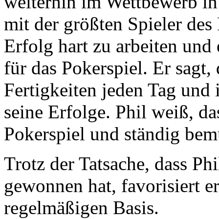
weiterhin im Wettbewerb i
mit der größten Spieler des 
Erfolg hart zu arbeiten und
für das Pokerspiel. Er sagt
Fertigkeiten jeden Tag und 
seine Erfolge. Phil weiß, d
Pokerspiel und ständig bem
Trotz der Tatsache, dass Phi
gewonnen hat, favorisiert 
regelmäßigen Basis.