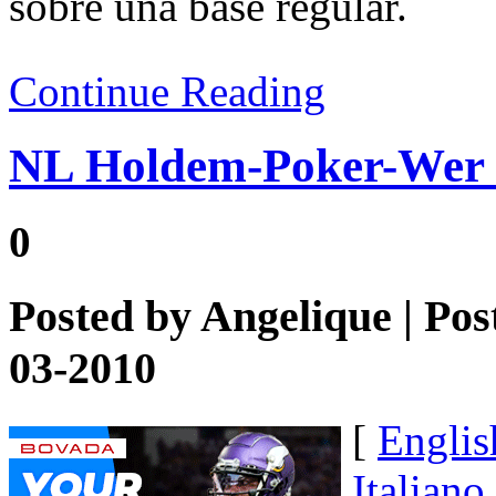
sobre una base regular.
Continue Reading
NL Holdem-Poker-Wer i
0
Posted by
Angelique
| Pos
03-2010
[
Englis
Italiano