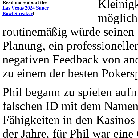
Kleinigk
Read more about the
Las Vegas 2024 Super
Bowl Streaker
!
mögliche
routinemäßig würde seinen G
Planung, ein professioneller
negativen Feedback von and
zu einem der besten Pokersp
Phil begann zu spielen auf
falschen ID mit dem Namen
Fähigkeiten in den Kasinos i
der Jahre, für Phil war ein