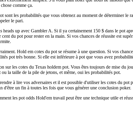
re chose comme ça.
pot sont les probabilités que vous obtenez au moment de déterminer le ra
peler le pari.
 heads up avec Gambler A. Si il ya certainement 150 $ dans le pot après l
cent du pot pour rester en la main. Si vos chances de réussite est supér
rmite.
e vraiment. Hold em cotes du pot se résume à une question. Si vos chances
lités pot très bonne. Si elle est inférieure à pot que vous avez probabili
on sur les cotes du Texas holdem pot. Vous êtes toujours de mise du jo
u la taille de la pile de jetons, et même, oui les probabilités pot.
ndre à lire vos adversaires et il est possible d'utiliser les cotes du pot 
 d'être un fin à toutes les fois que vous générer une conclusion poker.
ent les pot odds Hold'em travail peut être une technique utile et réu