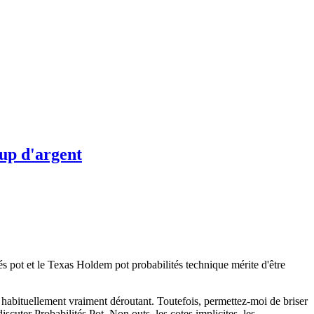
oup d'argent
és pot et le Texas Holdem pot probabilités technique mérite d'être
t habituellement vraiment déroutant. Toutefois, permettez-moi de briser
scuter Probabilités Pot. Non outs, les cotes implicites, les