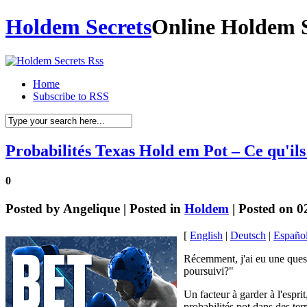
Holdem Secrets
Online Holdem S
Home
Subscribe to RSS
Probabilités Texas Hold em Pot – Ce qu'ils
0
Posted by
Angelique
| Posted in
Holdem
| Posted on 0
[
English
|
Deutsch
|
Españo
Récemment, j'ai eu une quest
poursuivi?"
Un facteur à garder à l'espr
probabilités pot dans des ter