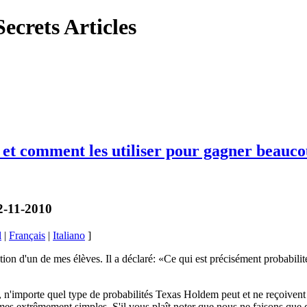
ecrets Articles
 et comment les utiliser pour gagner beauc
2-11-2010
l
|
Français
|
Italiano
]
ion d'un de mes élèves. Il a déclaré: «Ce qui est précisément probabilit
it, n'importe quel type de probabilités Texas Holdem peut et ne reçoiven
mes extrêmement simples. S'il vous plaît noter que nous ne faisons que di